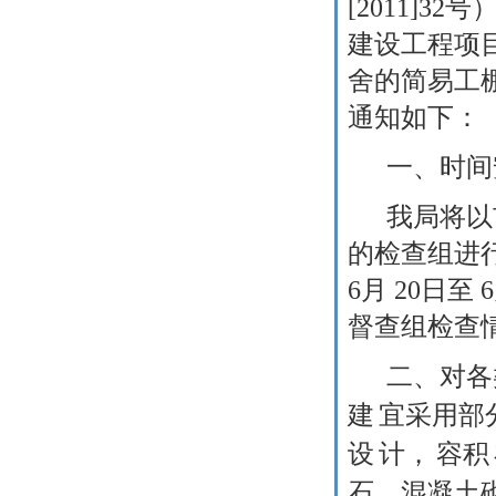
[2011]32
号
建设工程项
舍的简易工
通知如下：
一、时间
我局将以
的检查组进
6
月
20
日至
6
督查组检查
二、对各
建
宜采用部
设
计，
容积
石、混凝土