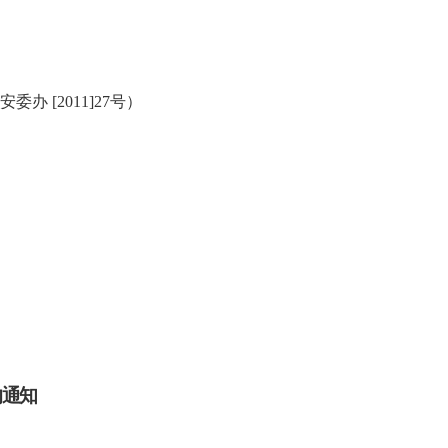
三安委办
[2011]27
号）
的通知