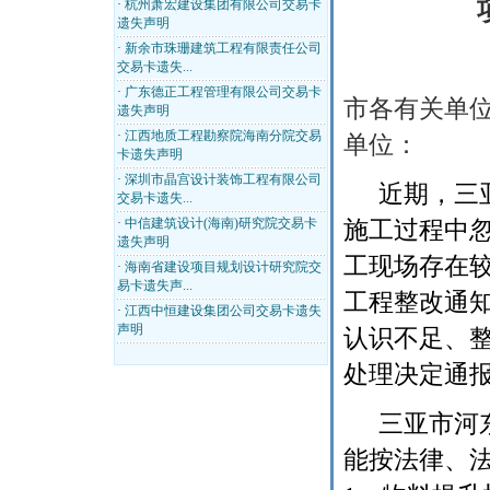
·
杭州萧宏建设集团有限公司交易卡
遗失声明
·
新余市珠珊建筑工程有限责任公司
交易卡遗失...
·
广东德正工程管理有限公司交易卡
市各有关单
遗失声明
·
江西地质工程勘察院海南分院交易
单位：
卡遗失声明
·
深圳市晶宫设计装饰工程有限公司
近期，三
交易卡遗失...
·
中信建筑设计(海南)研究院交易卡
施工过程中
遗失声明
工现场存在
·
海南省建设项目规划设计研究院交
易卡遗失声...
工程整改通
·
江西中恒建设集团公司交易卡遗失
声明
认识不足、
处理决定通
三亚市河
能按法律、